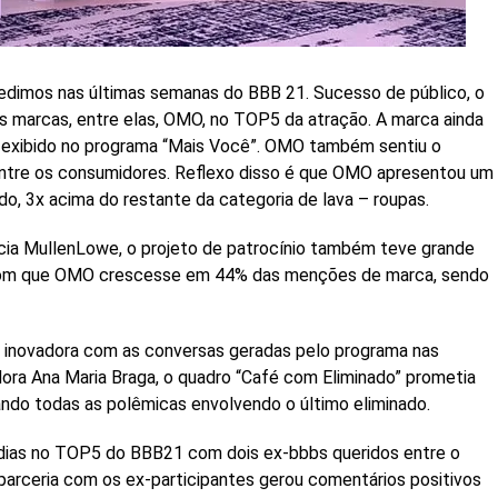
edimos nas últimas semanas do BBB 21. Sucesso de público, o
es marcas, entre elas, OMO, no TOP5 da atração. A marca ainda
” exibido no programa “Mais Você”. OMO também sentiu o
ntre os consumidores. Reflexo disso é que OMO apresentou um
o, 3x acima do restante da categoria de lava – roupas.
ia MullenLowe, o projeto de patrocínio também teve grande
 com que OMO crescesse em 44% das menções de marca, sendo
e inovadora com as conversas geradas pelo programa nas
ra Ana Maria Braga, o quadro “Café com Eliminado” prometia
rando todas as polêmicas envolvendo o último eliminado.
ias no TOP5 do BBB21 com dois ex-bbbs queridos entre o
parceria com os ex-participantes gerou comentários positivos