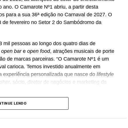
 ano. O Camarote Nº1 abriu, a partir desta
essos para a sua 36ª edição no Carnaval de 2027. O
 13 de fevereiro no Setor 2 do Sambódromo da
3 mil pessoas ao longo dos quatro dias de
e
open bar
e
open food
, atrações musicais de porte
ação de marcas parceiras. “O Camarote Nº1 é um
aval carioca. Temos investido anualmente em
a experiência personalizada que nasce do
lifestyle
her, sócio, diretor de negócios e marketing da
ência Banco_ em parceria com a Storymakers e a
NTINUE LENDO
 ao ecossistema da Holding Clube. O projeto
ia”, conceito focado na valorização da cultura
rioca.