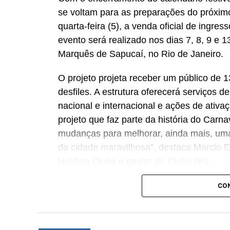
se voltam para as preparações do próximo
quarta-feira (5), a venda oficial de ingr
evento será realizado nos dias 7, 8, 9 e
Marquês de Sapucaí, no Rio de Janeiro.
O projeto projeta receber um público de 1
desfiles. A estrutura oferecerá serviços d
nacional e internacional e ações de ativ
projeto que faz parte da história do Carn
mudanças para melhorar, ainda mais, um
da cidade maravilhosa”, destaca Marcio Es
Holding Clube e gestor do Clube Nº1.
A produção do evento é assinada pela ag
CO
Cross Networking, empresas pertencentes
criativo mantém a assinatura “Brasil na Ve
nacional, da música e da hospitalidade ca