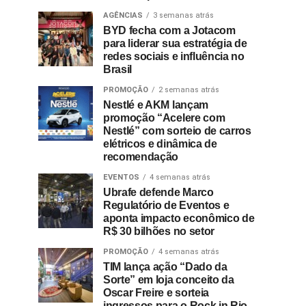
AGÊNCIAS
3 semanas atrás
BYD fecha com a Jotacom
para liderar sua estratégia de
redes sociais e influência no
Brasil
PROMOÇÃO
2 semanas atrás
Nestlé e AKM lançam
promoção “Acelere com
Nestlé” com sorteio de carros
elétricos e dinâmica de
recomendação
EVENTOS
4 semanas atrás
Ubrafe defende Marco
Regulatório de Eventos e
aponta impacto econômico de
R$ 30 bilhões no setor
PROMOÇÃO
4 semanas atrás
TIM lança ação “Dado da
Sorte” em loja conceito da
Oscar Freire e sorteia
ingressos para o Rock in Rio