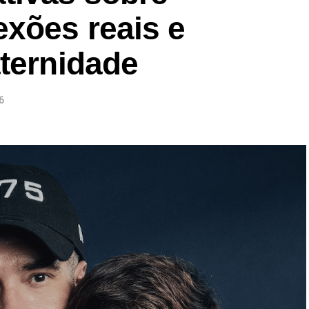
exões reais e
aternidade
6