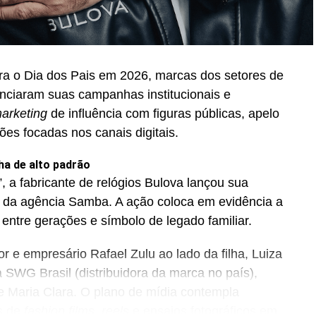
ra o Dia dos Pais em 2026, marcas dos setores de
unciaram suas campanhas institucionais e
arketing
de influência com figuras públicas, apelo
ções focadas nos canais digitais.
ha de alto padrão
, a fabricante de relógios Bulova lançou sua
 da agência Samba. A ação coloca em evidência a
 entre gerações e símbolo de legado familiar.
 e empresário Rafael Zulu ao lado da filha, Luiza
 SWG Brasil (distribuidora da marca no país),
 Maria Clara. O plano de mídia contempla
s de
fashion films
,
reels
e ensaios fotográficos em