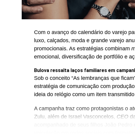
Com o avanço do calendário do varejo pa
luxo, calçados, moda e grande varejo an
promocionais. As estratégias combinam
m
emocional, diversificação de portfólio e a
Bulova ressalta laços familiares em campan
Sob o conceito “As lembranças que ficam”
estratégia de comunicação com produção
ideia do relógio como um item transmitido
A campanha traz como protagonistas o ator
Zulu, além de Israel Vasconcelos,
CEO
da
acompanhado de seus filhos João Pedro e
veiculação em redes sociais com formato