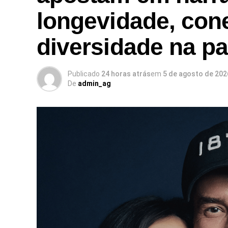
longevidade, con
diversidade na p
Publicado
24 horas atrás
em
5 de agosto de 202
De
admin_ag