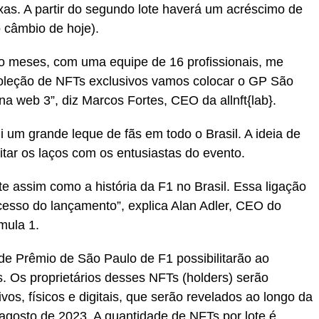
as. A partir do segundo lote haverá um acréscimo de
 câmbio de hoje).
ro meses, com uma equipe de 16 profissionais, me
oleção de NFTs exclusivos vamos colocar o GP São
a web 3”, diz Marcos Fortes, CEO da allnft{lab}.
um grande leque de fãs em todo o Brasil. A ideia de
tar os laços com os entusiastas do evento.
e assim como a história da F1 no Brasil. Essa ligação
ucesso do lançamento”, explica Alan Adler, CEO do
mula 1.
e Prêmio de São Paulo de F1 possibilitarão ao
. Os proprietários desses NFTs (holders) serão
os, físicos e digitais, que serão revelados ao longo da
 agosto de 2023. A quantidade de NFTs por lote é