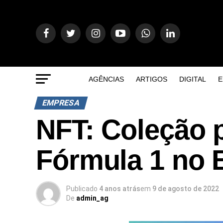
AGÊNCIAS
ARTIGOS
DIGITAL
E
EMPRESA
NFT: Coleção 
Fórmula 1 no B
Publicado
4 anos atrás
em
9 de agosto de 2022
De
admin_ag