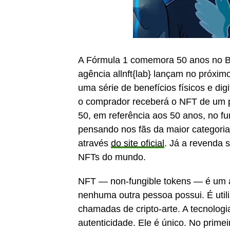
A Fórmula 1 comemora 50 anos no Br
agência allnft{lab} lançam no próx
uma série de benefícios físicos e di
o comprador receberá o NFT de um p
50, em referência aos 50 anos, no fu
pensando nos fãs da maior categoria
através
do site oficial
. Já a revenda 
NFTs do mundo.
NFT — non-fungible tokens — é um a
nenhuma outra pessoa possui. É util
chamadas de cripto-arte. A tecnologia
autenticidade. Ele é único. No prime