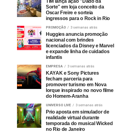
TIM lança ação “Dado da
Sorte” em loja conceito da
Oscar Freire e sorteia
ingressos para o Rock in Rio
PROMOÇÃO
3 semanas atrás
Huggies anuncia promoção
nacional com brindes
licenciados da Disney e Marvel
e expande linha de cuidados
infantis
EMPRESA
3 semanas atrás
KAYAK e Sony Pictures
fecham parceria para
promover turismo em Nova
Iorque inspirado no novo filme
do Homem-Aranha
UNIVERSO LIVE
3 semanas atrás
Prio aposta em simulador de
realidade virtual durante
temporada do musical Wicked
no Rio de Janeiro