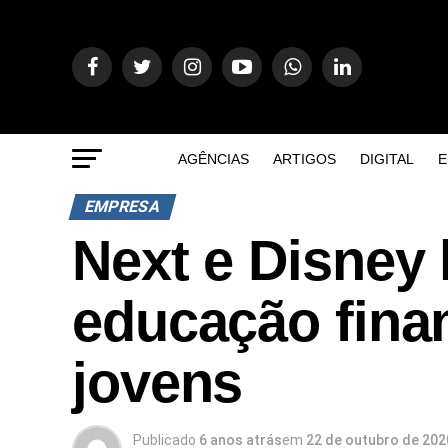
AGÊNCIAS
ARTIGOS
DIGITAL
E
EMPRESA
Next e Disney
educação finan
jovens
Publicado
6 anos atrás
em
22 de outubro de 202