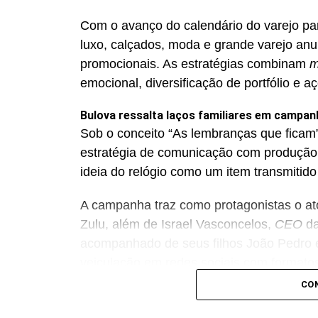
Com o avanço do calendário do varejo pa
luxo, calçados, moda e grande varejo an
promocionais. As estratégias combinam
m
emocional, diversificação de portfólio e a
Bulova ressalta laços familiares em campan
Sob o conceito “As lembranças que ficam”
estratégia de comunicação com produção
ideia do relógio como um item transmitido
A campanha traz como protagonistas o ator
Zulu, além de Israel Vasconcelos,
CEO
da
acompanhado de seus filhos João Pedro e
veiculação em redes sociais com formato
estilo editorial. Entre os produtos dest
CO
Prestige e Bulova Marine Star Automático