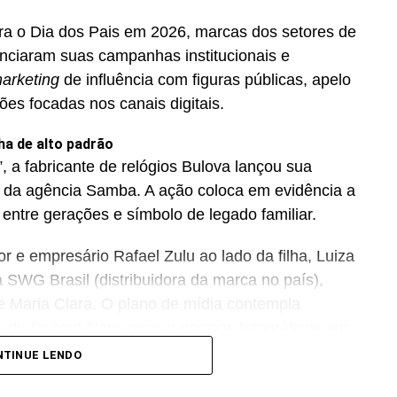
ra o Dia dos Pais em 2026, marcas dos setores de
unciaram suas campanhas institucionais e
arketing
de influência com figuras públicas, apelo
ções focadas nos canais digitais.
ha de alto padrão
, a fabricante de relógios Bulova lançou sua
 da agência Samba. A ação coloca em evidência a
 entre gerações e símbolo de legado familiar.
 e empresário Rafael Zulu ao lado da filha, Luiza
 SWG Brasil (distribuidora da marca no país),
 Maria Clara. O plano de mídia contempla
s de
fashion films
,
reels
e ensaios fotográficos em
acados na comunicação estão os modelos Bulova
NTINUE LENDO
.