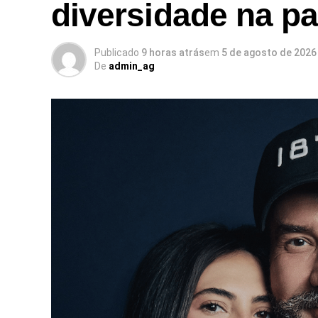
diversidade na p
Publicado
9 horas atrás
em
5 de agosto de 2026
De
admin_ag