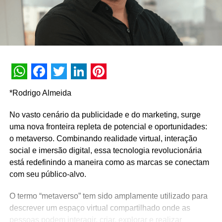
WhatsApp
Facebook
Twitter
LinkedIn
Pinterest
*Rodrigo Almeida
No vasto cenário da publicidade e do marketing, surge
uma nova fronteira repleta de potencial e oportunidades:
o metaverso. Combinando realidade virtual, interação
social e imersão digital, essa tecnologia revolucionária
está redefinindo a maneira como as marcas se conectam
com seu público-alvo.
O termo “metaverso” tem sido amplamente utilizado para
descrever um espaço virtual compartilhado onde as
pessoas podem interagir, criar, explorar e realizar