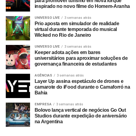
para promover turismo em Nova Iorque
Com um portfólio que carrega o histórico de projetos para
inspirado no novo filme do Homem-Aranha
gigantes do mercado como Whirlpool, Heineken, Banco
BMG, Banco Inter, Grupo Boticário, Suvinil, GOL,
UNIVERSO LIVE
3 semanas atrás
Prio aposta em simulador de realidade
Havaianas e MetLife, para seguir o ritmo do seu
virtual durante temporada do musical
crescimento, a EAÍ?! inicia o novo ciclo com a conquista
Wicked no Rio de Janeiro
das contas da Camil (convenção anual e viagem de
incentivo) e da Seara (campanhas de engajamento
UNIVERSO LIVE
3 semanas atrás
Keeper adota ações em bares
interno). Além da ampliação do escopo de atuação com a
universitários para aproximar soluções de
Copa Energia (calendário nacional de eventos e trade
governança financeira de estudantes
marketing) e com a Mondelez International (ecossistema
de campanhas de incentivo e viagens).
AGÊNCIAS
3 semanas atrás
Layer Up assina espetáculo de drones e
camarote do iFood durante o Camaforró na
No último trimestre de 2026, a agência também assina a
Bahia
produção da segunda edição do Inter Summit, evento
proprietário do Banco Inter que já se integrou ao
EMPRESA
3 semanas atrás
Bolovo lança vertical de negócios Go Out
calendário oficial de Belo Horizonte.
Studios durante expedição de aniversário
na Argentina
Uma década de viradas: da adaptação histórica à
liderança em inovação