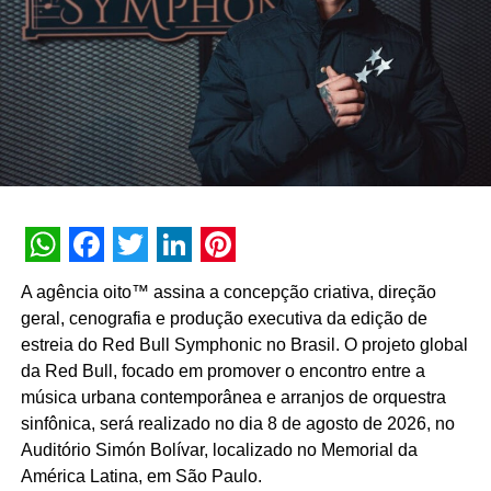
TÓPICOS RELACIONADOS:
DESTAQUE
A SEGUIR
FutureBrand São Paulo conquista conta da
Yamaha
NÃO PERCA
Pessoas desaparecidas viram personagens de
videogame
WhatsApp
Facebook
Twitter
LinkedIn
Pinterest
A agência oito™ assina a concepção criativa, direção
geral, cenografia e produção executiva da edição de
estreia do Red Bull Symphonic no Brasil. O projeto global
da Red Bull, focado em promover o encontro entre a
música urbana contemporânea e arranjos de orquestra
sinfônica, será realizado no dia 8 de agosto de 2026, no
Auditório Simón Bolívar, localizado no Memorial da
América Latina, em São Paulo.