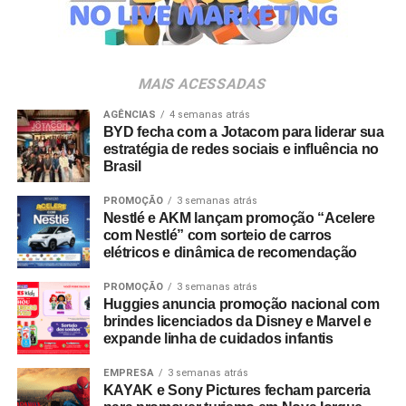
inteligência de dados para gerar impacto real no
negócio. A celebração acompanha também o
amadurecimento de seu posicionamento institucional
para o conceito de
Business Experience
(BX), que traduz
MAIS ACESSADAS
uma evolução do DNA da agência.
AGÊNCIAS
4 semanas atrás
BYD fecha com a Jotacom para liderar sua
“Construímos nossa trajetória com a crença de que
estratégia de redes sociais e influência no
nenhuma experiência vale a pena sem conteúdo e
Brasil
nenhum conteúdo é relevante sem gerar impacto real no
mundo físico ou digital. Durante esta década, nunca
PROMOÇÃO
3 semanas atrás
Nestlé e AKM lançam promoção “Acelere
deixamos de nos reinventar e entendemos que
com Nestlé” com sorteio de carros
experiência de marca é um motor de crescimento direto.
elétricos e dinâmica de recomendação
É essa evolução que traduzimos hoje como Business
Experience”, destaca Paulo Farnese, CEO da EAÍ?!.
PROMOÇÃO
3 semanas atrás
Huggies anuncia promoção nacional com
“Completar dez anos é celebrar esta história com o
brindes licenciados da Disney e Marvel e
mesmo entusiasmo do primeiro dia, reafirmando nosso
expande linha de cuidados infantis
compromisso em construir narrativas vivas que geram
valor para o ecossistema dos nossos clientes”.
EMPRESA
3 semanas atrás
KAYAK e Sony Pictures fecham parceria