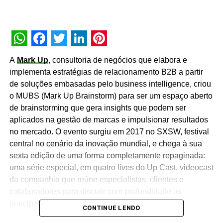
WhatsApp
Facebook
Twitter
LinkedIn
Pinterest
A
Mark Up
, consultoria de negócios que elabora e
implementa estratégias de relacionamento B2B a partir
de soluções embasadas pelo business intelligence, criou
o MUBS (Mark Up Brainstorm) para ser um espaço aberto
de brainstorming que gera insights que podem ser
aplicados na gestão de marcas e impulsionar resultados
no mercado. O evento surgiu em 2017 no SXSW, festival
central no cenário da inovação mundial, e chega à sua
sexta edição de uma forma completamente repaginada:
uma série especial, em quatro lives do Up Cast, videocast
da companhia que reúne especialistas, clientes e
colaboradores para discutir com profundidade as
principais tendências da sociedade e indústria.
CONTINUE LENDO