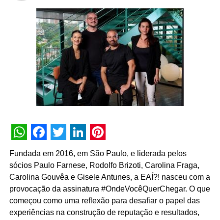
excelência na execução, que buscamos levar para cada
projeto”, declara Guil Salles, sócio da oito™.
WhatsApp
Facebook
Twitter
LinkedIn
Pinterest
Fundada em 2016, em São Paulo, e liderada pelos
sócios Paulo Farnese, Rodolfo Brizoti, Carolina Fraga,
Carolina Gouvêa e Gisele Antunes, a EAÍ?! nasceu com a
provocação da assinatura #OndeVocêQuerChegar. O que
começou como uma reflexão para desafiar o papel das
experiências na construção de reputação e resultados,