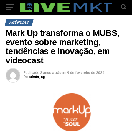
AGÊNCIAS
Mark Up transforma o MUBS,
evento sobre marketing,
tendências e inovação, em
videocast
Publicado
2 anos atrás
em
9 de fevereiro de 2024
De
admin_ag