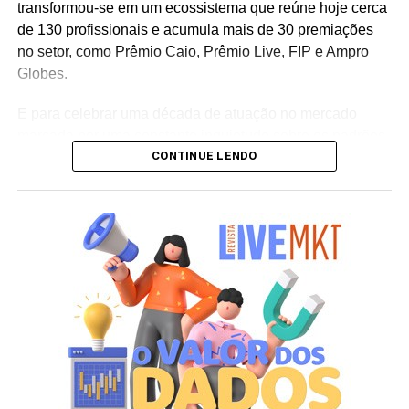
transformou-se em um ecossistema que reúne hoje cerca
de 130 profissionais e acumula mais de 30 premiações
no setor, como Prêmio Caio, Prêmio Live, FIP e Ampro
Globes.
E para celebrar uma década de atuação no mercado
marcada por uma constante inquietude sobre os padrões
CONTINUE LENDO
do live marketing e da comunicação corporativa, a
agência lança a campanha institucional “Infinitos
Primeiros”. Sob o mote “como se fosse o primeiro”, a
iniciativa reflete a premissa de que cada projeto, mesmo
após uma década de consolidação no mercado,
permanece sendo uma oportunidade única para
desenhar o futuro e criar conexões memoráveis entre
marcas e pessoas.
Ao longo de 10 anos, a agência vem transformando essa
visão em prática, ampliando sua atuação em brand
experience, trade marketing, tecnologia, conteúdo e