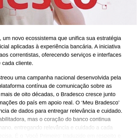
 um novo ecossistema que unifica sua estratégia
icial aplicadas à experiência bancária. A iniciativa
os correntistas, oferecendo serviços e interfaces
 cada cliente.
streou uma campanha nacional desenvolvida pela
lataforma contínua de comunicação sobre as
Há mais de oito décadas, o Bradesco cresce junto
ormações do país em apoio real. O ‘Meu Bradesco’
ência de dados para entregar relevância e cuidado.
abilitadora, mas o coração do banco continua
no, entregando relevância e cuidado a cada
cisa. É o ‘Você Primeiro’ traduzido em respeito e