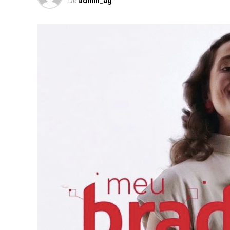
De
admin_ag