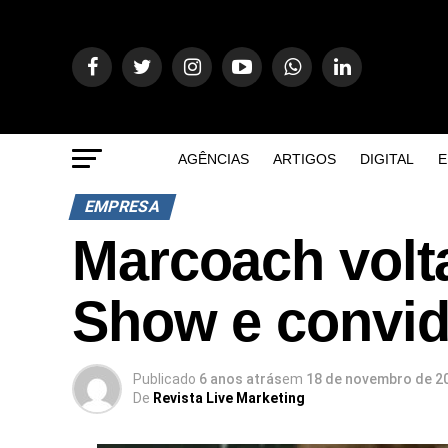
AGÊNCIAS
ARTIGOS
DIGITAL
E
EMPRESA
Marcoach volt
Show e convid
Publicado
6 anos atrás
em
18 de novembro de 2
De
Revista Live Marketing