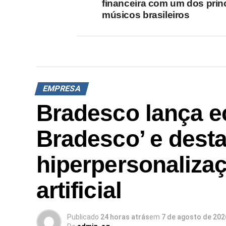
financeira com um dos prin
músicos brasileiros
EMPRESA
Bradesco lança e
Bradesco’ e dest
hiperpersonalizaç
artificial
Publicado
24 horas atrás
em
7 de agosto de 202