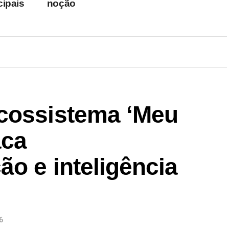
cipais
noção
cossistema ‘Meu
aca
ão e inteligência
6