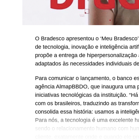
O Bradesco apresentou o ‘Meu Bradesco’,
de tecnologia, inovação e inteligência artif
propõe a entrega de hiperpersonalização a
adaptados às necessidades individuais de
Para comunicar o lançamento, o banco e
agência AlmapBBDO, que inaugura uma p
iniciativas tecnológicas da instituição. “
com os brasileiros, traduzindo as transf
consolida essa história: usamos a intelig
Para nós, a tecnologia é uma excelente h
sendo o relacionamento humano com huma
cliente, exatamente onde e quando ele pre