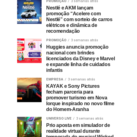
PROMOÇÃO
3 semanas atrás
Nestlé e AKM lançam
promoção “Acelere com
Nestlé” com sorteio de carros
elétricos e dinâmica de
recomendação
PROMOÇÃO
3 semanas atrás
Huggies anuncia promoção
nacional com brindes
licenciados da Disney e Marvel
e expande linha de cuidados
infantis
EMPRESA
3 semanas atrás
KAYAK e Sony Pictures
fecham parceria para
promover turismo em Nova
Iorque inspirado no novo filme
do Homem-Aranha
UNIVERSO LIVE
3 semanas atrás
Prio aposta em simulador de
realidade virtual durante
temporada do musical Wicked