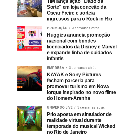
TIM lança ação “Dado da
Sorte” em loja conceito da
Oscar Freire e sorteia
ingressos para o Rock in Rio
PROMOÇÃO
3 semanas atrás
Huggies anuncia promoção
nacional com brindes
licenciados da Disney e Marvel
e expande linha de cuidados
infantis
EMPRESA
3 semanas atrás
KAYAK e Sony Pictures
fecham parceria para
promover turismo em Nova
Iorque inspirado no novo filme
do Homem-Aranha
UNIVERSO LIVE
3 semanas atrás
Prio aposta em simulador de
realidade virtual durante
temporada do musical Wicked
no Rio de Janeiro