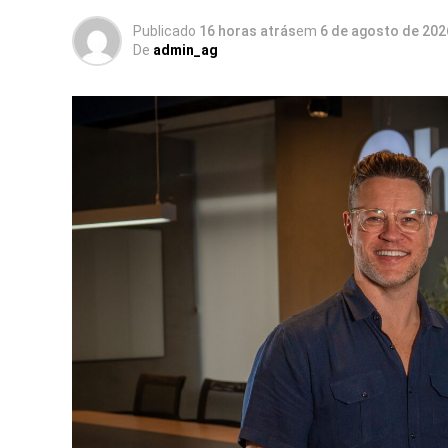
Publicado
16 horas atrás
em
6 de agosto de 202
De
admin_ag