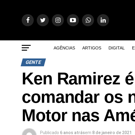
AGÊNCIAS
ARTIGOS
DIGITAL
E
GENTE
Ken Ramirez 
comandar os n
Motor nas Amér
Publicado
6 anos atrás
em
8 de janeiro de 2021