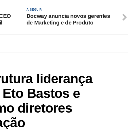
A SEGUIR
o CEO
Docway anuncia novos gerentes
l
de Marketing e de Produto
rutura liderança
a Eto Bastos e
mo diretores
ação