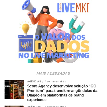
criação de experiências afetivas para diferentes
gerações. Com o Copo Surpresa, queremos trazer um
novo momento de interação com a marca, adicionando
um elemento de surpresa que torna cada visita ao Bob’s
ainda mais divertida”, aponta Renata Brigatti Lange,
diretora de marketing do Bob’s.
A campanha possui abrangência nacional e estará
disponível por tempo limitado em todos os restaurantes
da rede até 31 de agosto de 2026, ou enquanto durarem
os estoques nas unidades.
MAIS ACESSADAS
AGÊNCIAS
4 semanas atrás
Score Agency desenvolve solução “GC
Premium” para transformar gôndolas da
Diageo em plataformas de brand
experience
AGÊNCIAS
3 semanas atrás