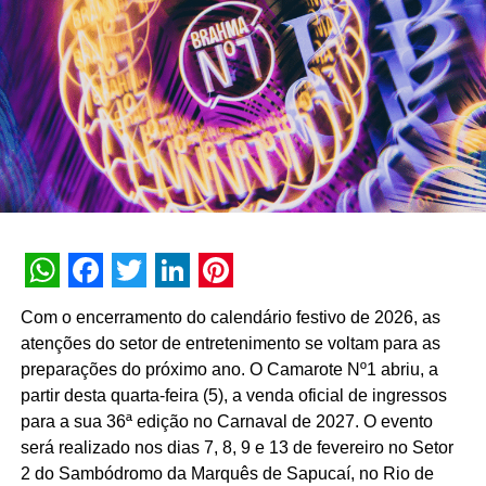
desejar”, afirma Mariana Moraes, diretora de marketing da
C&A Brasil.
O C&A&VC, dentre outros serviços, reforça a estratégia
da companhia chamada C&A Fashion Tech, por meio da
qual a varejista tem como objetivo ser a companhia de
moda digital que mais entende a mulher brasileira, com
lojas físicas e muita conexão emocional.
TÓPICOS RELACIONADOS:
DESTAQUE
A SEGUIR
Seara promove sabor de domingo todos os dias
com novo Frango de Padaria
WhatsApp
Facebook
Twitter
LinkedIn
Pinterest
Com o encerramento do calendário festivo de 2026, as
NÃO PERCA
Britânia lança Escola Britaniar para ensinar o
atenções do setor de entretenimento se voltam para as
idioma que facilita a vida dos brasileiros
preparações do próximo ano. O Camarote Nº1 abriu, a
partir desta quarta-feira (5), a venda oficial de ingressos
para a sua 36ª edição no Carnaval de 2027. O evento
será realizado nos dias 7, 8, 9 e 13 de fevereiro no Setor
2 do Sambódromo da Marquês de Sapucaí, no Rio de