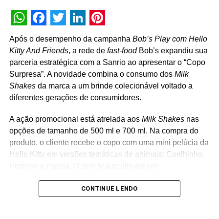
WhatsApp
Facebook
Twitter
LinkedIn
Pinterest
Após o desempenho da campanha
Bob’s Play com Hello
Kitty And Friends
, a rede de
fast-food
Bob’s expandiu sua
parceria estratégica com a Sanrio ao apresentar o “Copo
Surpresa”. A novidade combina o consumo dos
Milk
Shakes
da marca a um brinde colecionável voltado a
diferentes gerações de consumidores.
A ação promocional está atrelada aos
Milk Shakes
nas
opções de tamanho de 500 ml e 700 ml. Na compra do
produto, o cliente recebe o copo com uma mini pelúcia da
Hello Kitty em versões temáticas de animais: Coelhinho,
Pintinho e Panda. O item fica oculto em um
compartimento na base do copo, revelando o
CONTINUE LENDO
personagem surpresa apenas no momento da abertura
da embalagem. “A receptividade do público à campanha
mostrou a força que Hello Kitty and Friends têm na