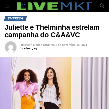
EMPRESA
Juliette e Thelminha estrelam
campanha do C&A&VC
Publicado
5 anos atrás
em
8 de novembro de 2021
De
admin_ag