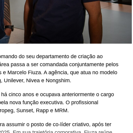
 comando do seu departamento de criação ao
 área passa a ser comandada conjuntamente pelos
os e Marcelo Fiuza. A agência, que atua no modelo
 Unilever, Nivea e Nongshim.
a há cinco anos e ocupava anteriormente o cargo
pela nova função executiva. O profissional
ropeg, Sunset, Rapp e MRM.
ra assumir o posto de co-líder criativo, após ter
025. Em sua trajetória corporativa, Fiuza reúne