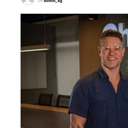
De
admin_ag