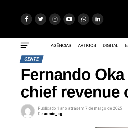
AGÊNCIAS
ARTIGOS
DIGITAL
E
GENTE
Fernando Oka 
chief revenue 
Publicado
1 ano atrás
em
7 de março de 2025
De
admin_ag