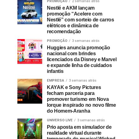
PROMOÇÃO
2 semanas atrás
Nestlé e AKM lançam
promoção “Acelere com
Nestlé” com sorteio de carros
elétricos e dinâmica de
recomendação
PROMOÇÃO
3 semanas atrás
Huggies anuncia promoção
nacional com brindes
licenciados da Disney e Marvel
e expande linha de cuidados
infantis
EMPRESA
3 semanas atrás
KAYAK e Sony Pictures
fecham parceria para
promover turismo em Nova
Iorque inspirado no novo filme
do Homem-Aranha
UNIVERSO LIVE
3 semanas atrás
Prio aposta em simulador de
realidade virtual durante
temporada do musical Wicked