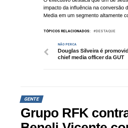
O executivo destaca que um de seus 
impacto da influência na conversão d
Media em um segmento altamente co
TÓPICOS RELACIONADOS:
DESTAQUE
NÃO PERCA
Douglas Silveira é promovi
chief media officer da GUT
GENTE
Grupo RFK contra
Beneli Vicente co