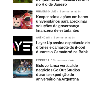
no Rio de Janeiro
UNIVERSO LIVE
3 semanas atrás
Keeper adota ações em bares
universitários para aproximar
soluções de governança
financeira de estudantes
AGÊNCIAS
2 semanas atrás
Layer Up assina espetáculo de
drones e camarote do iFood
durante o Camaforró na Bahia
EMPRESA
3 semanas atrás
Bolovo lança vertical de
negócios Go Out Studios
durante expedição de
aniversário na Argentina