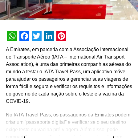
WhatsApp
Facebook
Twitter
LinkedIn
Pinterest
A Emirates, em parceria com a Associação Internacional
de Transporte Aéreo (IATA – International Air Transport
Association), é uma das primeiras companhias aéreas do
mundo a testar o IATA Travel Pass, um aplicativo móvel
para ajudar os passageiros a gerenciar suas viagens de
forma fácil e segura e verificar os requisitos e informações
do governo de cada nação sobre o teste e a vacina da
COVID-19.
No IATA Travel Pass, os passageiros da Emirates podem
criar um “passaporte digital” e verificar se o seu destino
exige teste ou vacina pré-viagem. Além disso, pode
compartilhar os certificados de teste e vacinação com