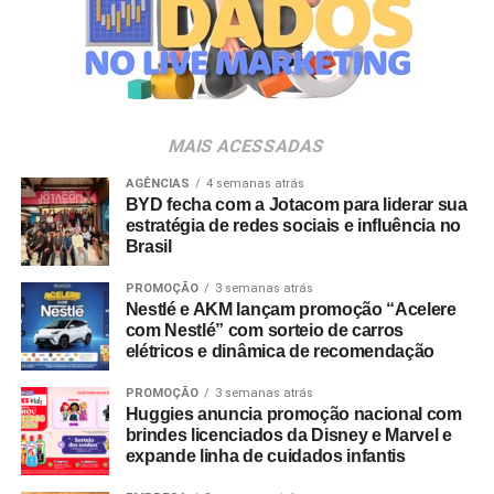
empresas pertencentes ao ecossistema da Holding
Clube. O projeto criativo mantém a assinatura “Brasil na
Veia”, conceito focado na valorização da cultura nacional,
da música e da hospitalidade carioca.
Os convites individuais já estão disponíveis para compra
MAIS ACESSADAS
no canal oficial da Ticketmaster, com lote inicial a partir
de R$ 3.950,00. As demais atualizações e atrações do
AGÊNCIAS
4 semanas atrás
BYD fecha com a Jotacom para liderar sua
evento serão divulgadas nos canais oficiais do camarote
estratégia de redes sociais e influência no
nos próximos meses.
Brasil
PROMOÇÃO
3 semanas atrás
Nestlé e AKM lançam promoção “Acelere
com Nestlé” com sorteio de carros
elétricos e dinâmica de recomendação
PROMOÇÃO
3 semanas atrás
Huggies anuncia promoção nacional com
brindes licenciados da Disney e Marvel e
expande linha de cuidados infantis