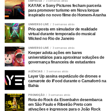
EMPRESA
3 semanas atrás
KAYAK e Sony Pictures fecham parceria
para promover turismo em Nova Iorque
inspirado no novo filme do Homem-Aranha
UNIVERSO LIVE
3 semanas atrás
Prio aposta em simulador de realidade
virtual durante temporada do musical
Wicked no Rio de Janeiro
UNIVERSO LIVE
3 semanas atrás
Keeper adota ações em bares
universitários para aproximar soluções de
governança financeira de estudantes
AGÊNCIAS
3 semanas atrás
Layer Up assina espetáculo de drones e
camarote do iFood durante o Camaforró na
Bahia
PROMOÇÃO
3 semanas atrás
Rota do Rock da Eisenbahn desembarca
em São Paulo e Ribeirão Preto com
ativações e ingressos para o João Rock