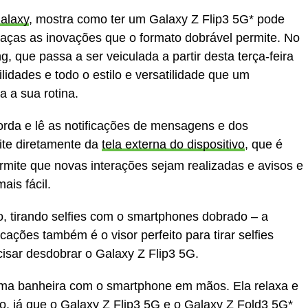
alaxy
, mostra como ter um Galaxy Z Flip3 5G* pode
 graças as inovações que o formato dobrável permite. No
que passa a ser veiculada a partir desta terça-feira
ilidades e todo o estilo e versatilidade que um
 a sua rotina.
orda e lê as notificações de mensagens e dos
ite diretamente da
tela externa do dispositivo
, que é
rmite que novas interações sejam realizadas e avisos e
ais fácil.
o, tirando selfies com o smartphones dobrado – a
ações também é o visor perfeito para tirar selfies
ecisar desdobrar o Galaxy Z Flip3 5G.
ma banheira com o smartphone em mãos. Ela relaxa e
, já que o Galaxy Z Flip3 5G e o Galaxy Z Fold3 5G*