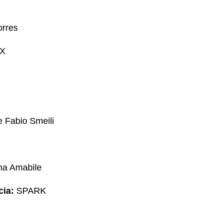
orres
FX
 Fabio Smeili
ina Amabile
cia:
SPARK