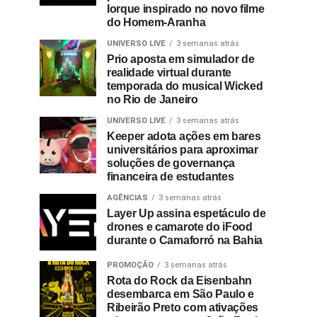
Iorque inspirado no novo filme
do Homem-Aranha
UNIVERSO LIVE
3 semanas atrás
Prio aposta em simulador de
realidade virtual durante
temporada do musical Wicked
no Rio de Janeiro
UNIVERSO LIVE
3 semanas atrás
Keeper adota ações em bares
universitários para aproximar
soluções de governança
financeira de estudantes
AGÊNCIAS
3 semanas atrás
Layer Up assina espetáculo de
drones e camarote do iFood
durante o Camaforró na Bahia
PROMOÇÃO
3 semanas atrás
Rota do Rock da Eisenbahn
desembarca em São Paulo e
Ribeirão Preto com ativações