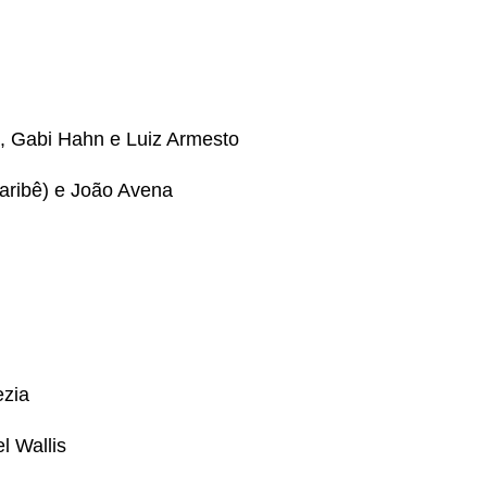
 Gabi Hahn e Luiz Armesto
Maribê) e João Avena
ezia
l Wallis