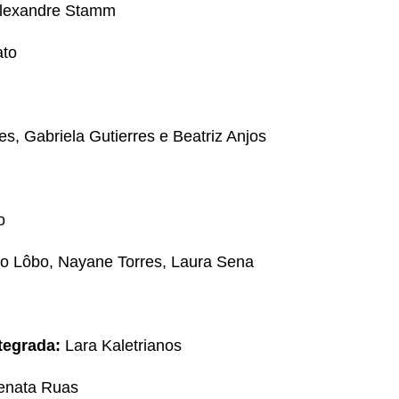
 Alexandre Stamm
ato
, Gabriela Gutierres e Beatriz Anjos
o
lo Lôbo, Nayane Torres, Laura Sena
tegrada:
Lara Kaletrianos
enata Ruas