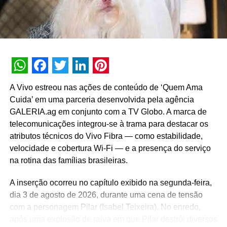
aproximar o público da marca por meio de relatos sobre
rotina, aprendizados em família e companheirismo.
WhatsApp
Facebook
Twitter
LinkedIn
Pinterest
A Vivo estreou nas ações de conteúdo de ‘Quem Ama
Cuida’ em uma parceria desenvolvida pela agência
GALERIA.ag em conjunto com a TV Globo. A marca de
telecomunicações integrou-se à trama para destacar os
atributos técnicos do Vivo Fibra — como estabilidade,
velocidade e cobertura Wi-Fi — e a presença do serviço
na rotina das famílias brasileiras.
Urban convida Gustavo Borges e aborda longevidade
A inserção ocorreu no capítulo exibido na segunda-feira,
em nova coleção
dia 3 de agosto de 2026, durante uma cena de tensão
A Urban, marca pertencente ao grupo Aramis Inc., lançou
com a personagem Pilar (Isabel Teixeira). No enredo,
sua campanha com a pergunta “Como se constrói uma
após uma explosão de raiva em que Pilar destrói diversos