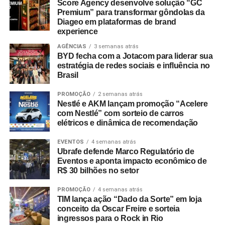
a premissa de que não existe um modelo único de pai.
Score Agency desenvolve solução “GC
Premium” para transformar gôndolas da
A peça publicitária encerra-se com o conceito: “Perder a
Diageo em plataformas de brand
A CASA&VIDEO adotou o mote “Presentes e ofertas para
calma é uma coisa… mas ficar sem Vivo Fibra, isso nem
experience
todos os tipos de pai”, focando no perfil multifacetado do
na novela”, conectando a narrativa da ficção com a oferta
AGÊNCIAS
3 semanas atrás
consumidor moderno e destacando seu sortimento de
de serviços de banda larga da operadora.
BYD fecha com a Jotacom para liderar sua
utilidades, tecnologia e itens para o lar. Já a Le biscuit
estratégia de redes sociais e influência no
apresentou a assinatura “Tudo pro seu pai que faz parte
Brasil
de tudo”, enfatizando a participação dos pais na rotina
PROMOÇÃO
2 semanas atrás
doméstica com produtos voltados à praticidade.
Nestlé e AKM lançam promoção “Acelere
com Nestlé” com sorteio de carros
“O Dia dos Pais é uma data importante para o varejo
elétricos e dinâmica de recomendação
porque desperta um consumo movido pelo afeto e pela
identificação. Nossa prioridade foi criar campanhas que
EVENTOS
4 semanas atrás
Ubrafe defende Marco Regulatório de
tornassem essa jornada de compra mais simples e
Eventos e aponta impacto econômico de
inspiradora”, explica Laura Autran, Gerente Geral de
R$ 30 bilhões no setor
Marketing
da CVLB. Marcelo Conduru,
CEO
da agência
PROMOÇÃO
4 semanas atrás
Next, complementa ressaltando que as ações respeitam a
TIM lança ação “Dado da Sorte” em loja
identidade visual e o público de cada uma das bandeiras
conceito da Oscar Freire e sorteia
no ponto de venda e nos meios digitais.
ingressos para o Rock in Rio