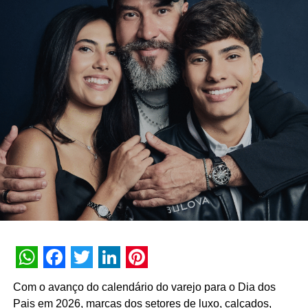
lançamento chega em um momento importante no
cenário automobilístico brasileiro, com a recente
participação do piloto brasileiro, Pietro Fittipaldi, da Hass,
no Grande Prêmio de Sakhir, no Bahrein; e o anúncio da
F1 que inclui, nos próximos cinco anos, a cidade São
Paulo no circuito como o GP de São Paulo.
Ainda segundo o executivo, a campanha desenvolvida
com exclusividade para Logitech tem o objetivo de
surpreender os fãs mais exigentes. “Nessa ação teremos
como amplificadores e influenciadores do projeto, os
pilotos profissionais de drift Bruno Bar e João Barion,
apresentados ao projeto com o apoio do Arena Hub.
Barion é embaixador do Arena Hub, que tem como
objetivo promover encontros que possam enriquecer e
WhatsApp
Facebook
Twitter
LinkedIn
Pinterest
impulsionar os negócios do esporte.
Com o avanço do calendário do varejo para o Dia dos
Pais em 2026, marcas dos setores de luxo, calçados,