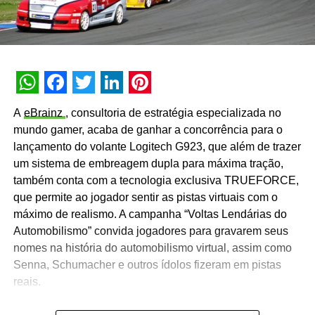
WhatsApp
Facebook
Twitter
LinkedIn
Pinterest
A
eBrainz
, consultoria de estratégia especializada no
mundo gamer, acaba de ganhar a concorrência para o
lançamento do volante Logitech G923, que além de trazer
um sistema de embreagem dupla para máxima tração,
também conta com a tecnologia exclusiva TRUEFORCE,
que permite ao jogador sentir as pistas virtuais com o
máximo de realismo. A campanha “Voltas Lendárias do
Automobilismo” convida jogadores para gravarem seus
nomes na história do automobilismo virtual, assim como
Senna, Schumacher e outros ídolos fizeram em pistas
reais.