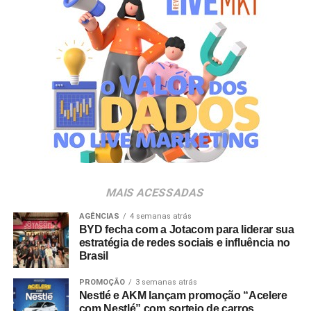
Durante o encontro, o evento sediará também mais uma
edição do Prêmio Excelência em Marca Própria,
premiação criada para reconhecer os cases de maior
destaque na indústria e no varejo nacional. Entre as
empresas com presença executiva confirmada estão
Carrefour, Assaí Atacadista, Magalu, Panvel, Pague
Menos, Rappi e Dalben. “As marcas próprias vivem um
momento de expansão no Brasil e vêm conquistando um
papel cada vez mais estratégico tanto para varejistas
quanto para a indústria. O PL Connection foi criado
justamente para conectar esse ecossistema, promover
MAIS ACESSADAS
conhecimento, estimular novos negócios e contribuir para
o fortalecimento desse mercado, que ainda tem um
AGÊNCIAS
4 semanas atrás
BYD fecha com a Jotacom para liderar sua
enorme potencial de crescimento no país”, destaca
estratégia de redes sociais e influência no
Johnny Reitzfeld, fundador e
CEO
da Amicci.
Brasil
O credenciamento é destinado a profissionais de toda a
PROMOÇÃO
3 semanas atrás
Nestlé e AKM lançam promoção “Acelere
cadeia produtiva — incluindo varejistas, fabricantes,
com Nestlé” com sorteio de carros