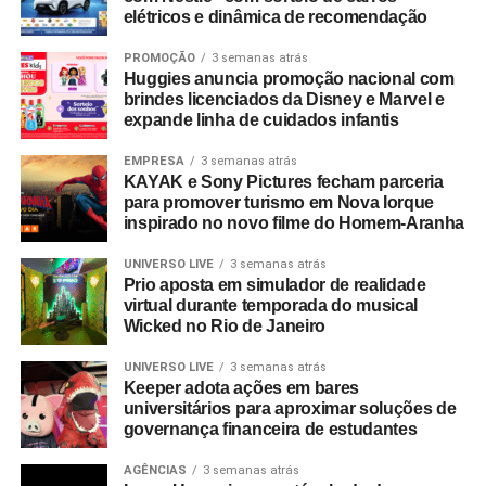
distribuidores, fornecedores e consultores —
elétricos e dinâmica de recomendação
interessados no mapeamento de tendências e na
geração de novas parcerias comerciais.
PROMOÇÃO
3 semanas atrás
Huggies anuncia promoção nacional com
brindes licenciados da Disney e Marvel e
expande linha de cuidados infantis
EMPRESA
3 semanas atrás
KAYAK e Sony Pictures fecham parceria
para promover turismo em Nova Iorque
inspirado no novo filme do Homem-Aranha
UNIVERSO LIVE
3 semanas atrás
Prio aposta em simulador de realidade
virtual durante temporada do musical
Wicked no Rio de Janeiro
UNIVERSO LIVE
3 semanas atrás
Keeper adota ações em bares
universitários para aproximar soluções de
governança financeira de estudantes
AGÊNCIAS
3 semanas atrás