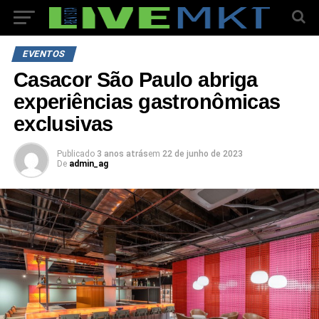
EVENTOS
Casacor São Paulo abriga
experiências gastronômicas
exclusivas
Publicado
3 anos atrás
em
22 de junho de 2023
De
admin_ag