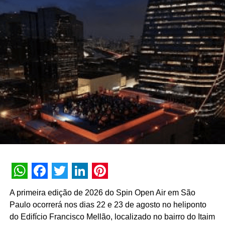
os pratos foram pensados para proporcionar um momento
de autocuidado, valorizando ingredientes brasileiros e
saudáveis. O Savoir-faire Café com certeza vai recarregar
suas energias!
Entre os destaques do cardápio está o Café Degustação,
que oferece bebida quente à escolha e é acompanhado
pelos três best sellers da casa: Bolo da Nana, Banoffe e
Alfajor Tradicional. Já para quem procura um lanche
salgado, o Quiche Creme de Azeitonas é o ideal. A opção
vegana é servida quentinha e acompanha folhas de rúcula
fresquinhas.
MYK
A Chef Mariana Fonseca retorna com o restaurante MYK à
CASACOR, trazendo uma experiência sensorial por meio
de aromas, sabores e estímulos audiovisuais. A atmosfera
WhatsApp
Facebook
Twitter
LinkedIn
Pinterest
criada pela Arquiteta Carla Felippi possibilita aos
A primeira edição de 2026 do Spin Open Air em São
visitantes aproveitar a saborosa culinária grega da Chef
Paulo ocorrerá nos dias 22 e 23 de agosto no heliponto
nas mesas de jantar, na área do home theater, na sala de
do Edifício Francisco Mellão, localizado no bairro do Itaim
estar ou no terraço do ambiente.