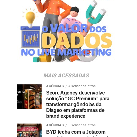
MAIS ACESSADAS
AGÊNCIAS
4 semanas atrás
Score Agency desenvolve
solução “GC Premium” para
transformar gôndolas da
Diageo em plataformas de
brand experience
AGÊNCIAS
3 semanas atrás
BYD fecha com a Jotacom