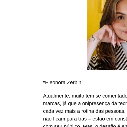
*Eleonora Zerbini
Atualmente, muito tem se comentado 
marcas, já que a onipresença da tec
cada vez mais a rotina das pessoas,
não ficam para trás – estão em cons
com seu público. Mas, o desafio é en