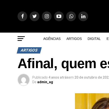
AGÊNCIAS
ARTIGOS
DIGITAL
E
ARTIGOS
Afinal, quem e
Publicado
4 anos atrás
em
20 de outubro de 202
De
admin_ag