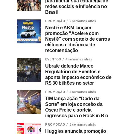
para liderar sua estratégia de
redes sociais e influência no
Brasil
PROMOÇÃO
2 semanas atrás
Nestlé e AKM lançam
promoção “Acelere com
Nestlé” com sorteio de carros
elétricos e dinâmica de
recomendação
EVENTOS
4 semanas atrás
Ubrafe defende Marco
Regulatório de Eventos e
aponta impacto econômico de
R$ 30 bilhões no setor
PROMOÇÃO
4 semanas atrás
TIM lança ação “Dado da
Sorte” em loja conceito da
Oscar Freire e sorteia
ingressos para o Rock in Rio
PROMOÇÃO
3 semanas atrás
Huggies anuncia promoção