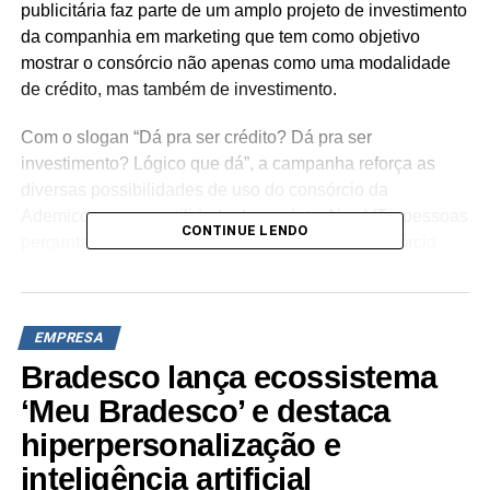
publicitária faz parte de um amplo projeto de investimento
da companhia em marketing que tem como objetivo
mostrar o consórcio não apenas como uma modalidade
de crédito, mas também de investimento.
Com o slogan “Dá pra ser crédito? Dá pra ser
investimento? Lógico que dá”, a campanha reforça as
diversas possibilidades de uso do consórcio da
Ademicon e a versatilidade do produto. Nos VTs, pessoas
CONTINUE LENDO
perguntam ao Tadeu se é possível utilizar o consórcio
para obtenção de crédito e como forma de investimento
em diferentes segmentos, como o de imóveis, serviços e
veículos, inclusive no agronegócio.
EMPRESA
“A nova campanha celebra o momento atual da Ademicon
Bradesco lança ecossistema
com a conquista de R$ 18 bilhões em créditos
‘Meu Bradesco’ e destaca
comercializados no ano e faz parte da nossa estratégia
hiperpersonalização e
de marketing para 2024. Mais do que nunca, queremos
inteligência artificial
mostrar ao brasileiro que o consórcio é para todos e para