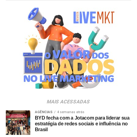
anualmente em mudanças para melhorar, ainda mais,
uma experiência personalizada que nasce do
lifestyle
da
cidade maravilhosa”, destaca Marcio Esher, sócio, diretor
de negócios e marketing da Holding Clube e gestor do
Clube Nº1.
A produção do evento é assinada pela agência Banco_
em parceria com a Storymakers e a Cross Networking,
empresas pertencentes ao ecossistema da Holding
Clube. O projeto criativo mantém a assinatura “Brasil na
Veia”, conceito focado na valorização da cultura nacional,
da música e da hospitalidade carioca.
Os convites individuais já estão disponíveis para compra
MAIS ACESSADAS
no canal oficial da Ticketmaster, com lote inicial a partir
de R$ 3.950,00. As demais atualizações e atrações do
AGÊNCIAS
4 semanas atrás
BYD fecha com a Jotacom para liderar sua
evento serão divulgadas nos canais oficiais do camarote
estratégia de redes sociais e influência no
nos próximos meses.
Brasil