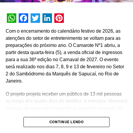
Produção de casting:
Sueli Miranda (São Paulo)
customizada.
A estratégia de divulgação da campanha engloba
TÓPICOS RELACIONADOS:
DESTAQUE
WhatsApp
Facebook
Twitter
LinkedIn
Pinterest
veiculação em canais de TV fechada, mídias digitais,
Com o encerramento do calendário festivo de 2026, as
A SEGUIR
peças de
Out of Home
(OOH) e ações com
Instituto TIM e Gerando Falcões anunciam ONGs
atenções do setor de entretenimento se voltam para as
influenciadores digitais, reforçando o posicionamento do
beneficiadas com um total de R＄1 milhão
preparações do próximo ano. O Camarote Nº1 abriu, a
banco na transformação digital do setor financeiro.
partir desta quarta-feira (5), a venda oficial de ingressos
NÃO PERCA
Oi promove ação de conteúdo na novela Elas Por
para a sua 36ª edição no Carnaval de 2027. O evento
Elas, da TV Globo
será realizado nos dias 7, 8, 9 e 13 de fevereiro no Setor
2 do Sambódromo da Marquês de Sapucaí, no Rio de
Janeiro.
O projeto projeta receber um público de 13 mil pessoas
ao longo dos quatro dias de desfiles. A estrutura oferecerá
serviços de
open bar
e
open food
, atrações musicais de
porte nacional e internacional e ações de ativação de
CONTINUE LENDO
marcas parceiras. “O Camarote Nº1 é um projeto que faz
parte da história do Carnaval carioca. Temos investido