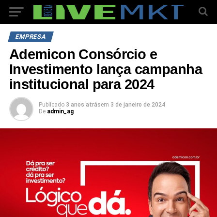
EMPRESA
Ademicon Consórcio e
Investimento lança campanha
institucional para 2024
Publicado
3 anos atrás
em
3 de janeiro de 2024
De
admin_ag