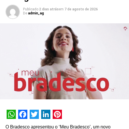
atender a diferentes necessidades e objetivos de vida. E
isto se torna totalmente possível por meio do atendimento
Publicado
2 dias atrás
em
7 de agosto de 2026
De
admin_ag
consultivo de uma especialista em consórcio há 32 anos”,
explica Tatiana Schuchovsky Reichmann, CEO da
Ademicon.
“Tadeu Schmidt já mostrou, com o seu carisma e
profissionalismo, que tem total sintonia com a nossa
marca. Pela sua proximidade com o público, consegue
explicar de forma simples como funciona o consórcio,
além de posicionar a companhia como especialista no
assunto. Mais uma vez, investimos em uma campanha
com alcance nacional e ações de forte impacto tanto no
ambiente online quanto offline”, complementa o diretor de
Marketing da Ademicon, Henrique Hegenberg.
Lançada no último dia 17, a campanha, desenvolvida
pela agência GPAC, conta com filmes de TV, conteúdo
WhatsApp
Facebook
Twitter
LinkedIn
Pinterest
digital, materiais de OOH e spots para rádio, além de
O Bradesco apresentou o ‘Meu Bradesco’, um novo