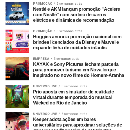
PROMOÇÃO
3 semanas atrás
Nestlé e AKM lançam promoção “Acelere
com Nestlé” com sorteio de carros
elétricos e dinâmica de recomendação
PROMOÇÃO
3 semanas atrás
Huggies anuncia promoção nacional com
brindes licenciados da Disney e Marvel e
expande linha de cuidados infantis
EMPRESA
3 semanas atrás
KAYAK e Sony Pictures fecham parceria
para promover turismo em Nova Iorque
inspirado no novo filme do Homem-Aranha
UNIVERSO LIVE
3 semanas atrás
Prio aposta em simulador de realidade
virtual durante temporada do musical
Wicked no Rio de Janeiro
UNIVERSO LIVE
3 semanas atrás
Keeper adota ações em bares
WhatsApp
Facebook
Twitter
LinkedIn
Pinterest
universitários para aproximar soluções de