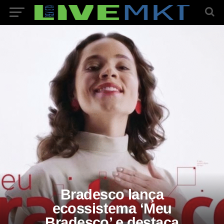
Bradesco lança
ecossistema ‘Meu
Bradesco’ e destaca