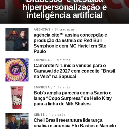
hiperpersonalização e
inteligência artificial
AGÊNCIAS
8 horas atrás
agência oito™ assina concepção e
produção da estreia do Red Bull
Symphonic com MC Hariel em São
Paulo
EMPRESA
1 dia atrás
Camarote Nº1 inicia vendas para o
Carnaval de 2027 com conceito “Brasil
na Veia” na Sapucaí
EMPRESA
1 dia atrás
Bob’s amplia parceria com a Sanrio e
lança “Copo Surpresa” da Hello Kitty
para a linha de Milk Shakes
GENTE
1 dia atrás
Cheil Brasil reestrutura liderança
criativa e anuncia Eto Bastos e Marcelo