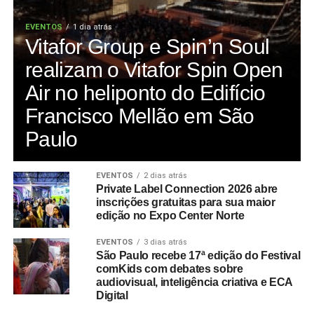
EVENTOS
1 dia atrás
Vitafor Group e Spin’n Soul
realizam o Vitafor Spin Open
Air no heliponto do Edifício
Francisco Mellão em São
Paulo
EVENTOS
2 dias atrás
Private Label Connection 2026 abre
inscrições gratuitas para sua maior
edição no Expo Center Norte
EVENTOS
3 dias atrás
São Paulo recebe 17ª edição do Festival
comKids com debates sobre
audiovisual, inteligência criativa e ECA
Digital