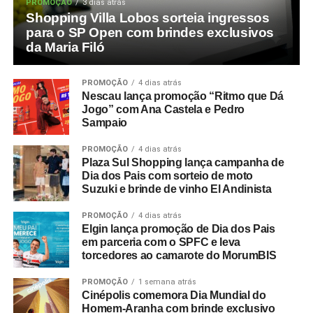
PROMOÇÃO
3 dias atrás
Shopping Villa Lobos sorteia ingressos
para o SP Open com brindes exclusivos
da Maria Filó
PROMOÇÃO
4 dias atrás
Nescau lança promoção “Ritmo que Dá
Jogo” com Ana Castela e Pedro
Sampaio
PROMOÇÃO
4 dias atrás
Plaza Sul Shopping lança campanha de
Dia dos Pais com sorteio de moto
Suzuki e brinde de vinho El Andinista
PROMOÇÃO
4 dias atrás
Elgin lança promoção de Dia dos Pais
em parceria com o SPFC e leva
torcedores ao camarote do MorumBIS
PROMOÇÃO
1 semana atrás
Cinépolis comemora Dia Mundial do
Homem-Aranha com brinde exclusivo