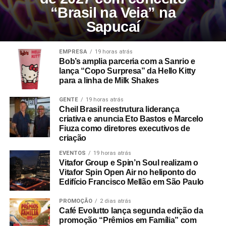
“Brasil na Veia” na
Sapucaí
EMPRESA
19 horas atrás
Bob’s amplia parceria com a Sanrio e
lança “Copo Surpresa” da Hello Kitty
para a linha de Milk Shakes
GENTE
19 horas atrás
Cheil Brasil reestrutura liderança
criativa e anuncia Eto Bastos e Marcelo
Fiuza como diretores executivos de
criação
EVENTOS
19 horas atrás
Vitafor Group e Spin’n Soul realizam o
Vitafor Spin Open Air no heliponto do
Edifício Francisco Mellão em São Paulo
PROMOÇÃO
2 dias atrás
Café Evolutto lança segunda edição da
promoção “Prêmios em Família” com