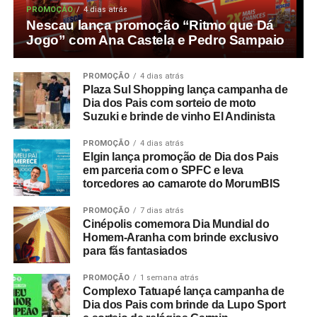
PROMOÇÃO
4 dias atrás
Nescau lança promoção “Ritmo que Dá
Jogo” com Ana Castela e Pedro Sampaio
PROMOÇÃO
4 dias atrás
Plaza Sul Shopping lança campanha de
Dia dos Pais com sorteio de moto
Suzuki e brinde de vinho El Andinista
PROMOÇÃO
4 dias atrás
Elgin lança promoção de Dia dos Pais
em parceria com o SPFC e leva
torcedores ao camarote do MorumBIS
PROMOÇÃO
7 dias atrás
Cinépolis comemora Dia Mundial do
Homem-Aranha com brinde exclusivo
para fãs fantasiados
PROMOÇÃO
1 semana atrás
Complexo Tatuapé lança campanha de
Dia dos Pais com brinde da Lupo Sport