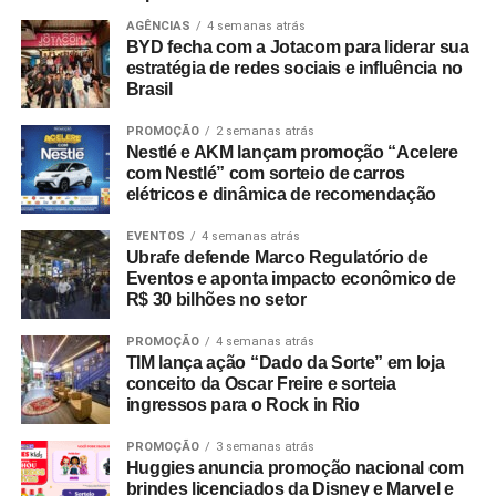
AGÊNCIAS
4 semanas atrás
BYD fecha com a Jotacom para liderar sua
estratégia de redes sociais e influência no
Brasil
PROMOÇÃO
2 semanas atrás
Nestlé e AKM lançam promoção “Acelere
com Nestlé” com sorteio de carros
elétricos e dinâmica de recomendação
EVENTOS
4 semanas atrás
Ubrafe defende Marco Regulatório de
Eventos e aponta impacto econômico de
R$ 30 bilhões no setor
PROMOÇÃO
4 semanas atrás
TIM lança ação “Dado da Sorte” em loja
conceito da Oscar Freire e sorteia
ingressos para o Rock in Rio
PROMOÇÃO
3 semanas atrás
WhatsApp
Facebook
Twitter
LinkedIn
Pinterest
Huggies anuncia promoção nacional com
brindes licenciados da Disney e Marvel e