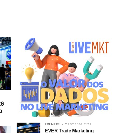
26
a
EVENTOS
2 semanas atrás
EVER Trade Marketing