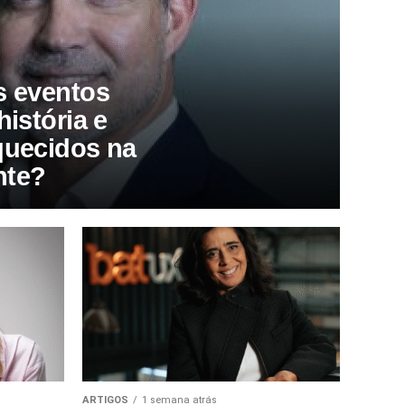
s eventos
história e
quecidos na
nte?
ARTIGOS
1 semana atrás