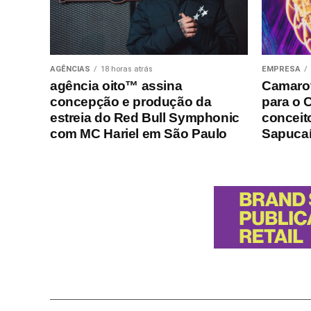
AGÊNCIAS
18 horas atrás
EMPRESA
agência oito™ assina
Camarot
concepção e produção da
para o 
estreia do Red Bull Symphonic
conceito
com MC Hariel em São Paulo
Sapuca