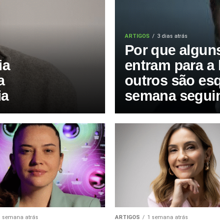
ARTIGOS
3 dias atrás
Por que algun
ia
entram para a 
a
outros são es
ia
semana segui
1 semana atrás
ARTIGOS
1 semana atrás