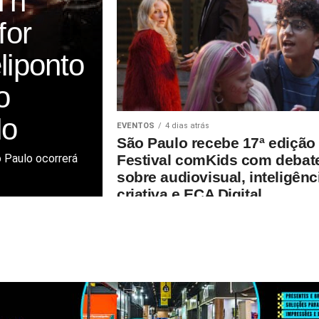
n’n
for
liponto
o
lo
EVENTOS
4 dias atrás
São Paulo recebe 17ª edição
o Paulo ocorrerá
Festival comKids com debat
sobre audiovisual, inteligênc
criativa e ECA Digital