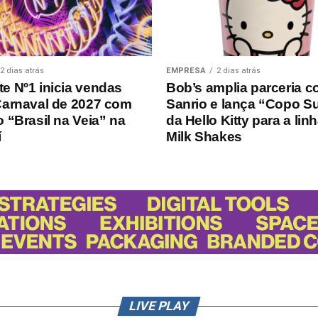
2 dias atrás
EMPRESA
2 dias atrás
e Nº1 inicia vendas
Bob’s amplia parceria c
Carnaval de 2027 com
Sanrio e lança “Copo S
 “Brasil na Veia” na
da Hello Kitty para a lin
í
Milk Shakes
LIVE PLAY