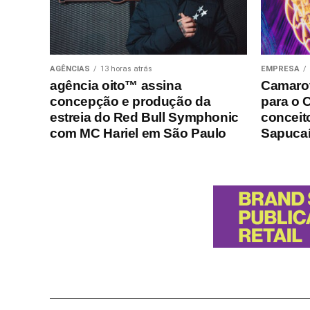
AGÊNCIAS
13 horas atrás
EMPRESA
agência oito™ assina
Camarot
concepção e produção da
para o 
estreia do Red Bull Symphonic
conceito
com MC Hariel em São Paulo
Sapuca