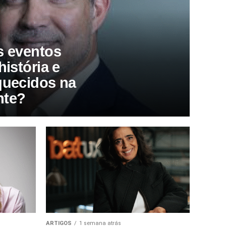
s eventos
história e
quecidos na
nte?
ARTIGOS
1 semana atrás