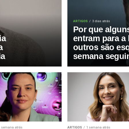
ARTIGOS
3 dias atrás
Por que algun
ia
entram para a 
a
outros são es
ia
semana segui
1 semana atrás
ARTIGOS
1 semana atrás