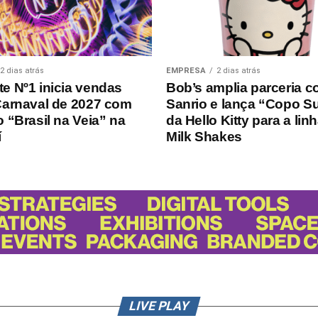
2 dias atrás
EMPRESA
2 dias atrás
e Nº1 inicia vendas
Bob’s amplia parceria c
Carnaval de 2027 com
Sanrio e lança “Copo S
 “Brasil na Veia” na
da Hello Kitty para a lin
í
Milk Shakes
LIVE PLAY