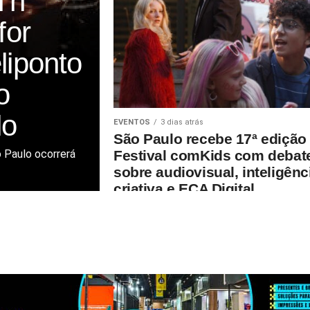
n’n
for
liponto
o
lo
EVENTOS
3 dias atrás
São Paulo recebe 17ª edição
o Paulo ocorrerá
Festival comKids com debat
sobre audiovisual, inteligênc
criativa e ECA Digital