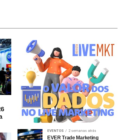
26
a
EVENTOS
2 semanas atrás
EVER Trade Marketing