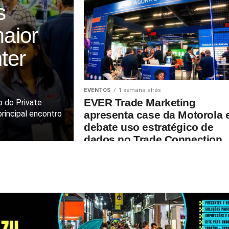
s
maior
ter
EVENTOS
1 semana atrás
EVER Trade Marketing
o do Private
rincipal encontro
apresenta case da Motorola 
debate uso estratégico de
dados no Trade Connection
2026