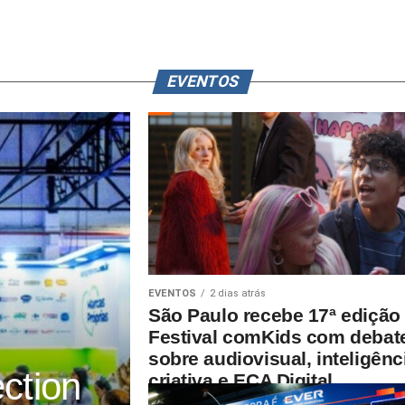
EVENTOS
EVENTOS
2 dias atrás
São Paulo recebe 17ª edição
Festival comKids com debat
sobre audiovisual, inteligênc
ction
criativa e ECA Digital