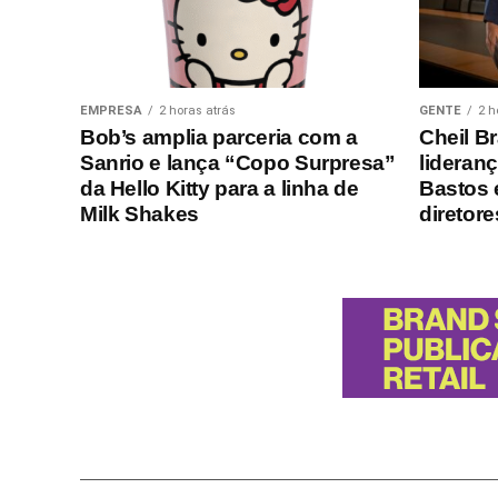
EMPRESA
2 horas atrás
GENTE
2 h
Bob’s amplia parceria com a
Cheil Br
Sanrio e lança “Copo Surpresa”
lideranç
da Hello Kitty para a linha de
Bastos 
Milk Shakes
diretor