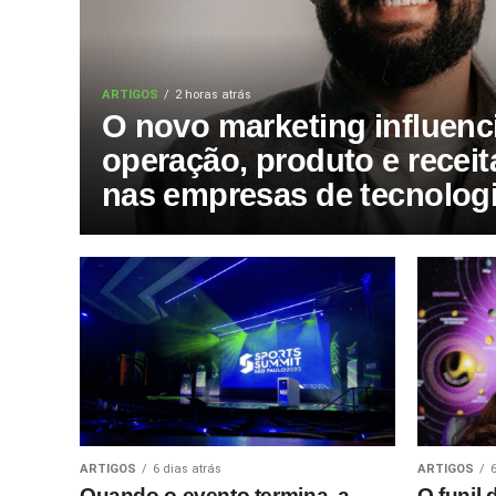
ARTIGOS
2 horas atrás
O novo marketing influenc
operação, produto e receit
nas empresas de tecnolog
ARTIGOS
6 dias atrás
ARTIGOS
Quando o evento termina, a
O funil