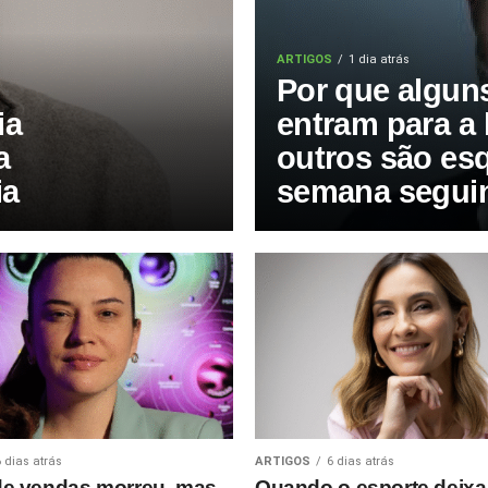
ARTIGOS
1 dia atrás
Por que algun
ia
entram para a 
a
outros são es
ia
semana segui
6 dias atrás
ARTIGOS
6 dias atrás
 de vendas morreu, mas
Quando o esporte deixa