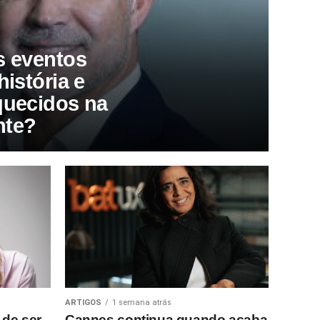
s eventos
história e
quecidos na
nte?
ARTIGOS
1 semana atrás
 de ser
Cannes continua quando acaba