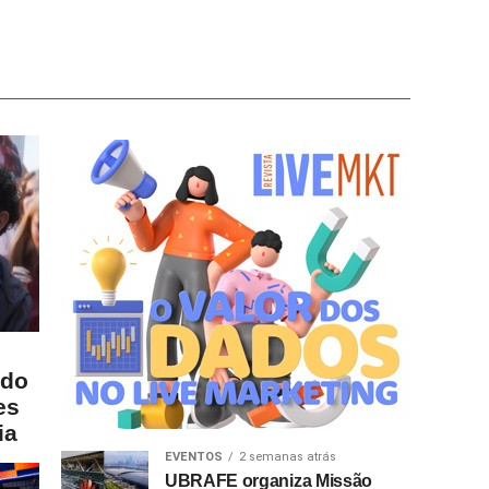
 do
es
ia
EVENTOS
2 semanas atrás
UBRAFE organiza Missão